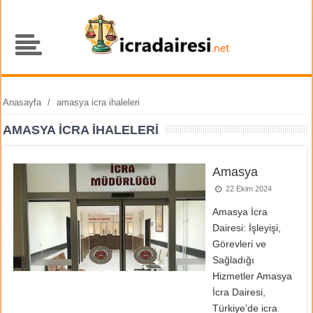
Anasayfa
/
amasya icra ihaleleri
AMASYA ICRA IHALELERI
Amasya
22 Ekim 2024
Amasya İcra
Dairesi: İşleyişi,
Görevleri ve
Sağladığı
Hizmetler Amasya
İcra Dairesi,
Türkiye’de icra