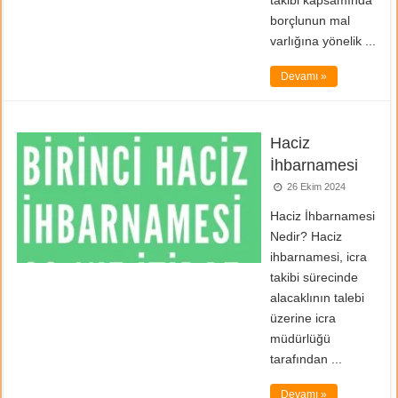
takibi kapsamında
borçlunun mal
varlığına yönelik ...
Devamı »
Haciz
İhbarnamesi
26 Ekim 2024
Haciz İhbarnamesi
Nedir? Haciz
ihbarnamesi, icra
takibi sürecinde
alacaklının talebi
üzerine icra
müdürlüğü
tarafından ...
Devamı »