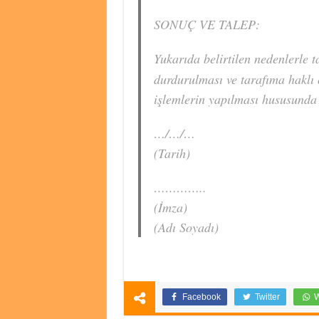
SONUÇ VE TALEP:
Yukarıda belirtilen nedenlerle t
durdurulması ve tarafıma haklı 
işlemlerin yapılması hususunda 
…/…/…
(Tarih)
…………..
(İmza)
(Adı Soyadı)
Facebook
Twitter
W