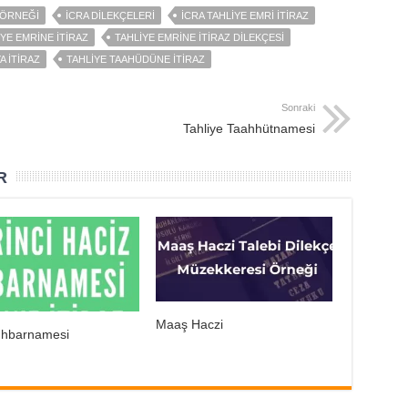
 ÖRNEĞI
ICRA DILEKÇELERI
ICRA TAHLIYE EMRI ITIRAZ
YE EMRINE ITIRAZ
TAHLIYE EMRINE ITIRAZ DILEKÇESI
A ITIRAZ
TAHLIYE TAAHÜDÜNE ITIRAZ
Sonraki
Tahliye Taahhütnamesi
R
Maaş Haczi
 İhbarnamesi