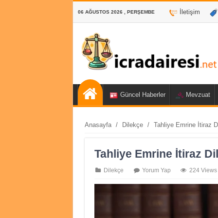
İletişim
06 AĞUSTOS 2026 , PERŞEMBE
Güncel Haberler
Mevzuat
Anasayfa
/
Dilekçe
/
Tahliye Emrine İtiraz D
Tahliye Emrine İtiraz D
Dilekçe
Yorum Yap
224 Views