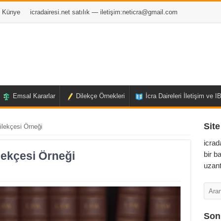
Künye
icradairesi.net satılık — iletişim:
neticra@gmail.com
Emsal Kararlar
Dilekçe Örnekleri
İcra Daireleri İletişim ve 
Site
ilekçesi Örneği
icrad
ilekçesi Örneği
bir b
uzant
Son 