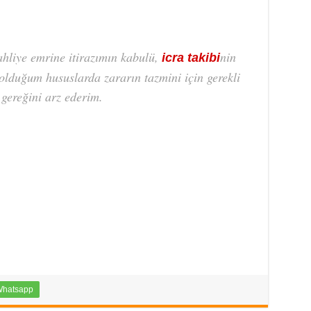
ahliye emrine itirazımın kabulü,
nin
icra takibi
olduğum hususlarda zararın tazmini için gerekli
gereğini arz ederim.
hatsapp