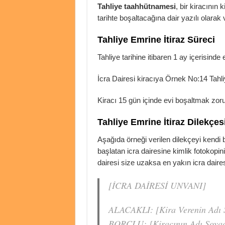
Tahliye taahhütnamesi
, bir kiracının 
tarihte boşaltacağına dair yazılı olarak 
Tahliye Emrine İtiraz Süreci
Tahliye tarihine itibaren 1 ay içerisinde
İcra Dairesi kiracıya Örnek No:14 Tahli
Kiracı 15 gün içinde evi boşaltmak zor
Tahliye Emrine İtiraz Dilekçes
Aşağıda örneği verilen dilekçeyi kendi bi
başlatan icra dairesine kimlik fotokopini
dairesi size uzaksa en yakın icra daires
[İCRA DAİRESİ UNVANI]
ALACAKLI: [Kira Verenin Adı 
BORÇLU: [Kiracının Adı Soyad