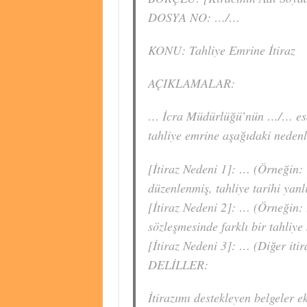
DOSYA NO: …/…
KONU: Tahliye Emrine İtiraz
AÇIKLAMALAR:
… İcra Müdürlüğü’nün …/… esas
tahliye emrine aşağıdaki neden
[İtiraz Nedeni 1]: … (Örneğin
düzenlenmiş, tahliye tarihi yanlı
[İtiraz Nedeni 2]: … (Örneğin:
sözleşmesinde farklı bir tahliye s
[İtiraz Nedeni 3]: … (Diğer itir
DELİLLER:
İtirazımı destekleyen belgeler e