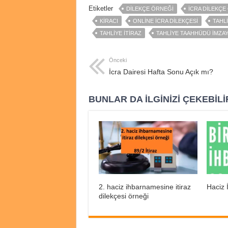
Etiketler
DILEKÇE ÖRNEĞI
ICRA DILEKÇE
KIRACI
ONLINE ICRA DILEKÇESI
TAHLI
TAHLIYE ITIRAZ
TAHLIYE TAAHHÜDÜ IMZAY
Önceki
İcra Dairesi Hafta Sonu Açık mı?
BUNLAR DA İLGINIZI ÇEKEBILI
2. haciz ihbarnamesine itiraz
Haciz
dilekçesi örneği