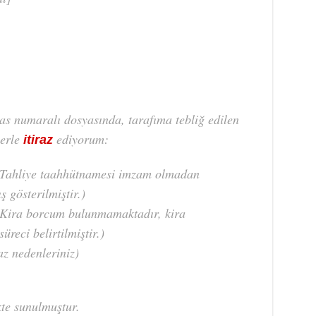
 numaralı dosyasında, tarafıma tebliğ edilen
lerle
ediyorum:
itiraz
: Tahliye taahhütnamesi imzam olmadan
ş gösterilmiştir.)
 Kira borcum bulunmamaktadır, kira
üreci belirtilmiştir.)
az nedenleriniz)
kte sunulmuştur.