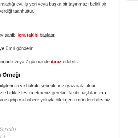
kiraladığı evi, iş yeri veya başka bir taşınmazı belirli bir
verdiği taahhüttür.
 ev sahibi
icra takibi
başlatır.
ye Emri gönderir.
undadır veya 7 gün içinde
itiraz
edebilir.
i Örneği
lgilerinizi ve hukuki sebeplerinizi yazarak takibi
zle birlikte teslim etmeniz gerekir. Takibi başlatan icra
ine gidip muhabere yoluyla dilekçenizi gönderebilirsiniz.
Soyadı]
ı]