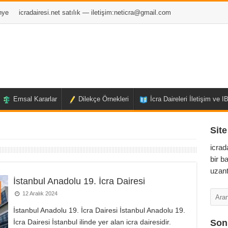
nye
icradairesi.net satılık — iletişim:
neticra@gmail.com
Emsal Kararlar
Dilekçe Örnekleri
İcra Daireleri İletişim ve 
Site
icrad
bir b
uzant
İstanbul Anadolu 19. İcra Dairesi
12 Aralık 2024
İstanbul Anadolu 19. İcra Dairesi İstanbul Anadolu 19.
İcra Dairesi İstanbul ilinde yer alan icra dairesidir.
Son 