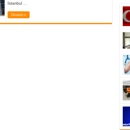
İstanbul ...
Devamı »