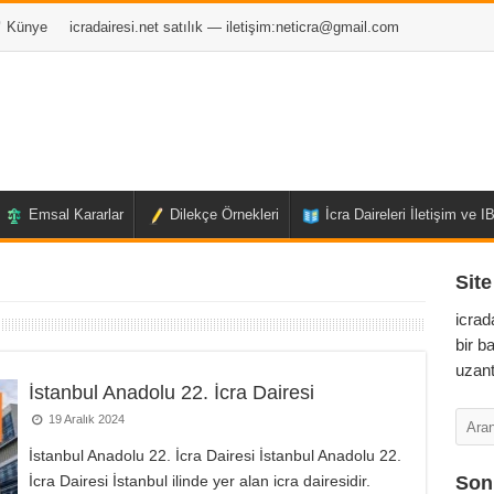
Künye
icradairesi.net satılık — iletişim:
neticra@gmail.com
Emsal Kararlar
Dilekçe Örnekleri
İcra Daireleri İletişim ve 
Site
icrad
bir b
uzant
İstanbul Anadolu 22. İcra Dairesi
19 Aralık 2024
İstanbul Anadolu 22. İcra Dairesi İstanbul Anadolu 22.
İcra Dairesi İstanbul ilinde yer alan icra dairesidir.
Son 