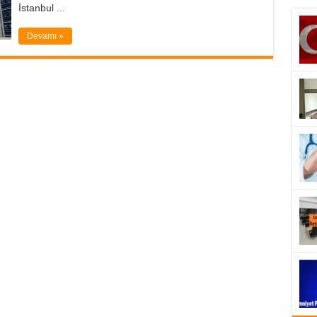
İstanbul ...
Devamı »