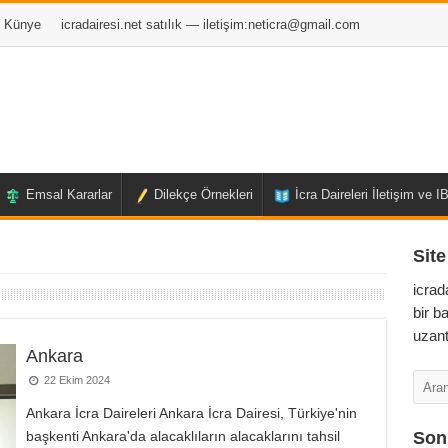
Künye
icradairesi.net satılık — iletişim:
neticra@gmail.com
Emsal Kararlar
Dilekçe Örnekleri
İcra Daireleri İletişim ve 
Site
icrad
bir b
uzant
Ankara
22 Ekim 2024
Ankara İcra Daireleri Ankara İcra Dairesi, Türkiye'nin
başkenti Ankara'da alacaklıların alacaklarını tahsil
Son 