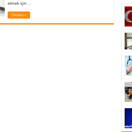
etmek için ...
Devamı »