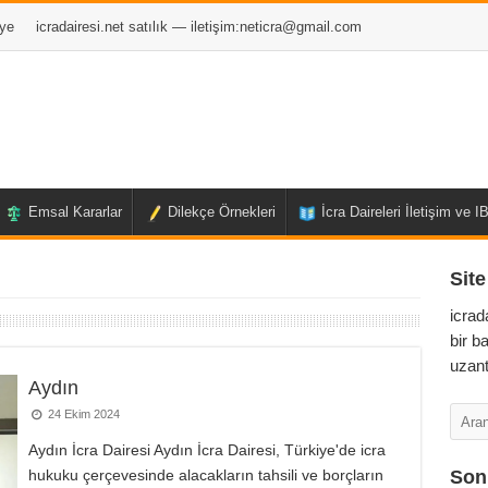
ye
icradairesi.net satılık — iletişim:
neticra@gmail.com
Emsal Kararlar
Dilekçe Örnekleri
İcra Daireleri İletişim ve 
Site
icrad
bir b
uzant
Aydın
24 Ekim 2024
Aydın İcra Dairesi Aydın İcra Dairesi, Türkiye'de icra
hukuku çerçevesinde alacakların tahsili ve borçların
Son 