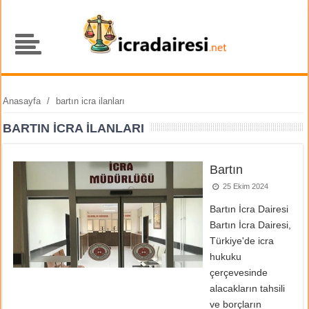
Anasayfa
/
bartın icra ilanları
BARTIN ICRA ILANLARI
Bartın
25 Ekim 2024
Bartın İcra Dairesi
Bartın İcra Dairesi,
Türkiye'de icra
hukuku
çerçevesinde
alacakların tahsili
ve borçların