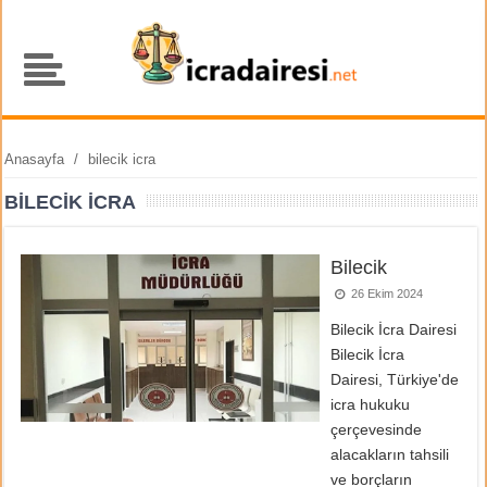
Anasayfa
/
bilecik icra
BILECIK ICRA
Bilecik
26 Ekim 2024
Bilecik İcra Dairesi
Bilecik İcra
Dairesi, Türkiye'de
icra hukuku
çerçevesinde
alacakların tahsili
ve borçların