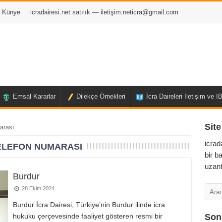
Künye
icradairesi.net satılık — iletişim:
neticra@gmail.com
Emsal Kararlar
Dilekçe Örnekleri
İcra Daireleri İletişim ve 
Site
arası
icrad
ELEFON NUMARASI
bir b
uzant
Burdur
28 Ekim 2024
Burdur İcra Dairesi, Türkiye’nin Burdur ilinde icra
hukuku çerçevesinde faaliyet gösteren resmi bir
Son 