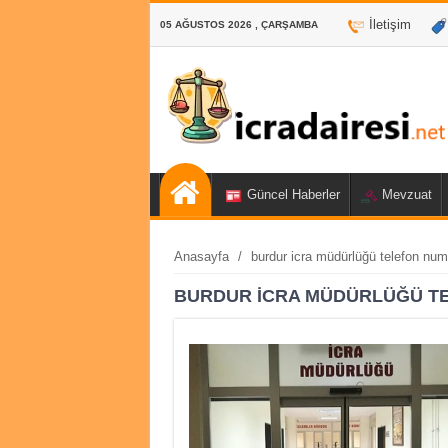
İletişim
05 AĞUSTOS 2026 , ÇARŞAMBA
Güncel Haberler
Mevzuat
Anasayfa
/
burdur icra müdürlüğü telefon num
BURDUR ICRA MÜDÜRLÜĞÜ T