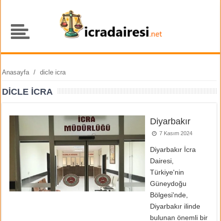
Anasayfa
/
dicle icra
DICLE ICRA
Diyarbakır
7 Kasım 2024
Diyarbakır İcra
Dairesi,
Türkiye'nin
Güneydoğu
Bölgesi'nde,
Diyarbakır ilinde
bulunan önemli bir