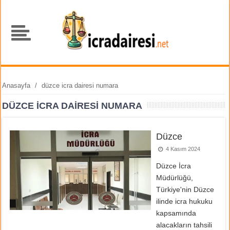
Anasayfa
/
düzce icra dairesi numara
DÜZCE ICRA DAIRESI NUMARA
Düzce
4 Kasım 2024
Düzce İcra
Müdürlüğü,
Türkiye'nin Düzce
ilinde icra hukuku
kapsamında
alacakların tahsili