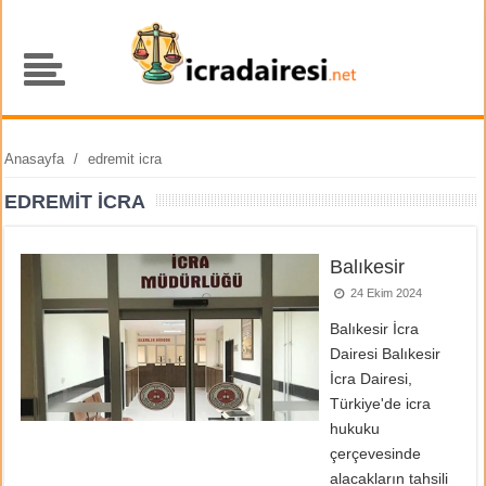
Anasayfa
/
edremit icra
EDREMIT ICRA
Balıkesir
24 Ekim 2024
Balıkesir İcra
Dairesi Balıkesir
İcra Dairesi,
Türkiye'de icra
hukuku
çerçevesinde
alacakların tahsili