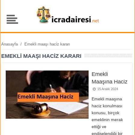
Anasayfa
/
Emekli maaşı haciz kararı
EMEKLI MAAŞI HACIZ KARARI
Emekli
Maaşına Haciz
15 Aralık 2024
Emekli maaşına
haciz konulması
konusu, birçok
emeklinin merak
ettiği ve
endişelendiği bir