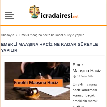
Anasayfa
/
Emekli maaşına haciz ne kadar süreyle yapılır
EMEKLI MAAŞINA HACIZ NE KADAR SÜREYLE
YAPILIR
Emekli
Maaşına Haciz
15 Aralık 2024
Emekli maaşına
haciz konulması
konusu, birçok
emeklinin merak
ettiği ve