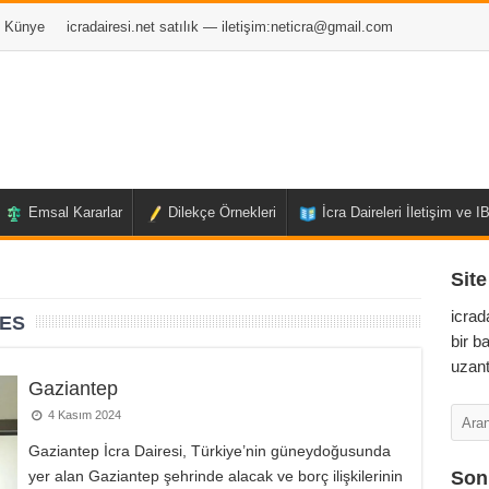
Künye
icradairesi.net satılık — iletişim:
neticra@gmail.com
Emsal Kararlar
Dilekçe Örnekleri
İcra Daireleri İletişim ve 
Site
icrad
RES
bir b
uzant
Gaziantep
4 Kasım 2024
Gaziantep İcra Dairesi, Türkiye’nin güneydoğusunda
yer alan Gaziantep şehrinde alacak ve borç ilişkilerinin
Son 