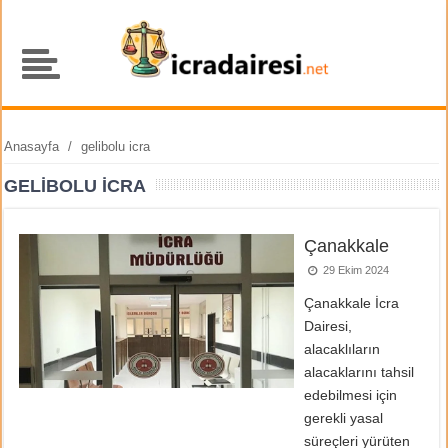
Anasayfa
/
gelibolu icra
GELIBOLU ICRA
Çanakkale
29 Ekim 2024
Çanakkale İcra
Dairesi,
alacaklıların
alacaklarını tahsil
edebilmesi için
gerekli yasal
süreçleri yürüten