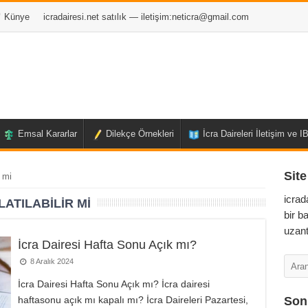
Künye
icradairesi.net satılık — iletişim:
neticra@gmail.com
Emsal Kararlar
Dilekçe Örnekleri
İcra Daireleri İletişim ve 
Site
r mi
icrad
ATILABILIR MI
bir b
uzant
İcra Dairesi Hafta Sonu Açık mı?
8 Aralık 2024
İcra Dairesi Hafta Sonu Açık mı? İcra dairesi
haftasonu açık mı kapalı mı? İcra Daireleri Pazartesi,
Son 