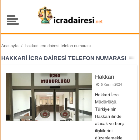
Anasayfa
/
hakkari icra dairesi telefon numarası
HAKKARI ICRA DAIRESI TELEFON NUMARASI
Hakkari
5 Kasım 2024
Hakkari İcra
Müdürlüğü,
Türkiye'nin
Hakkari ilinde
alacak ve borç
ilişkilerini
düzenlemekle