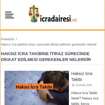
Anasayfa
/
Haksız icra takibine itiraz sürecinde dikkat edilmesi gerekenler nelerdir
HAKSIZ ICRA TAKIBINE ITIRAZ SÜRECINDE
DIKKAT EDILMESI GEREKENLER NELERDIR
Haksız İcra
Takibi
19 Aralık 2024
Haksız İcra Takibi
Nedir? Haksız icra
takibi, borcu