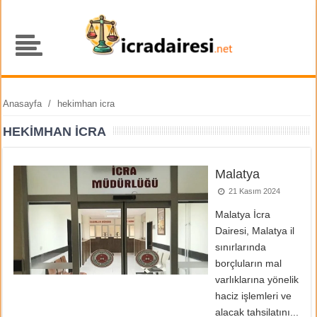
Anasayfa
/
hekimhan icra
HEKIMHAN ICRA
Malatya
21 Kasım 2024
Malatya İcra
Dairesi, Malatya il
sınırlarında
borçluların mal
varlıklarına yönelik
haciz işlemleri ve
alacak tahsilatını...