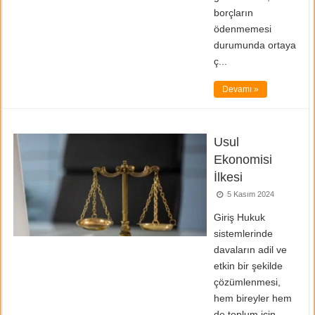
borçların
ödenmemesi
durumunda ortaya
ç...
Devamı »
Usul
Ekonomisi
İlkesi
5 Kasım 2024
Giriş Hukuk
sistemlerinde
davaların adil ve
etkin bir şekilde
çözümlenmesi,
hem bireyler hem
de toplum için