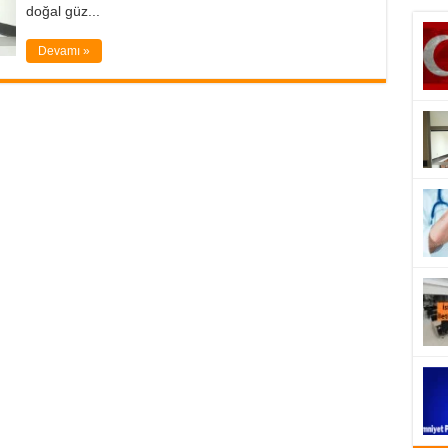
doğal güz...
Devamı »