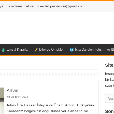
ye
icradairesi.net satılık — iletişim:
neticra@gmail.com
Emsal Kararlar
Dilekçe Örnekleri
İcra Daireleri İletişim ve 
Site
icrad
bir b
uzant
Artvin
23 Ekim 2024
Artvin İcra Dairesi: İşleyişi ve Önemi Artvin, Türkiye'nin
Karadeniz Bölgesi'nin doğusunda yer alan tarihi ve
Son 