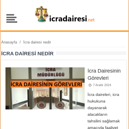
Anasayfa
/
İcra dairesi nedir
İCRA DAIRESI NEDIR
İcra Dairesinin
Görevleri
7 Aralık 2024
İcra daireleri, icra
hukukuna
dayanarak
alacakların
tahsilini sağlamak
amacıyla faaliyet