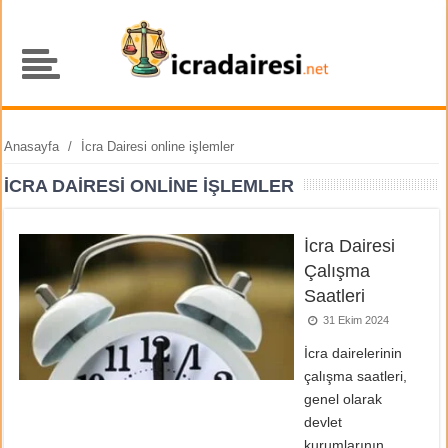
Anasayfa
/
İcra Dairesi online işlemler
İCRA DAIRESI ONLINE IŞLEMLER
İcra Dairesi
Çalışma
Saatleri
31 Ekim 2024
İcra dairelerinin
çalışma saatleri,
genel olarak
devlet
kurumlarının