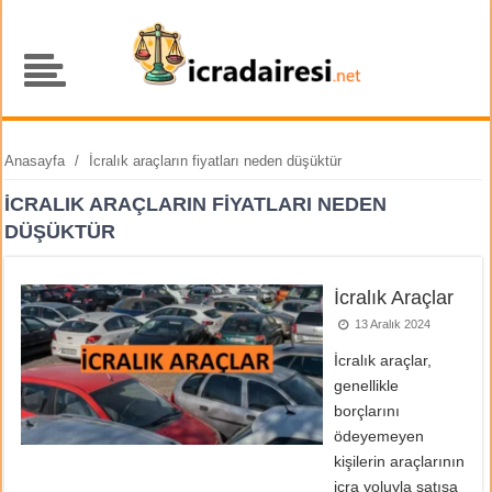
Anasayfa
/
İcralık araçların fiyatları neden düşüktür
İCRALIK ARAÇLARIN FIYATLARI NEDEN
DÜŞÜKTÜR
İcralık Araçlar
13 Aralık 2024
İcralık araçlar,
genellikle
borçlarını
ödeyemeyen
kişilerin araçlarının
icra yoluyla satışa