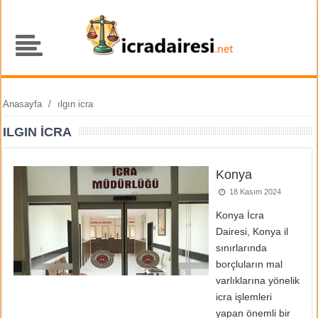
Anasayfa
/
ılgın icra
ILGIN ICRA
Konya
18 Kasım 2024
Konya İcra
Dairesi, Konya il
sınırlarında
borçluların mal
varlıklarına yönelik
icra işlemleri
yapan önemli bir