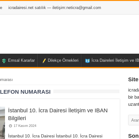
e
icradairesi.net satılık — iletişim:
neticra@gmail.com
Emsal Kararlar
Dilekçe Örnekleri
İcra Daireleri İletişim ve 
Site
numarası
icrad
TELEFON NUMARASI
bir b
uzant
İstanbul 10. İcra Dairesi İletişim ve IBAN
Bilgileri
17 Kasım 2024
Son 
İstanbul 10. İcra Dairesi İstanbul 10. İcra Dairesi