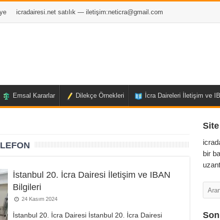
ye
icradairesi.net satılık — iletişim:
neticra@gmail.com
Emsal Kararlar
Dilekçe Örnekleri
İcra Daireleri İletişim ve 
Site
icrad
ELEFON
bir b
uzant
İstanbul 20. İcra Dairesi İletişim ve IBAN
Bilgileri
24 Kasım 2024
Son 
İstanbul 20. İcra Dairesi İstanbul 20. İcra Dairesi