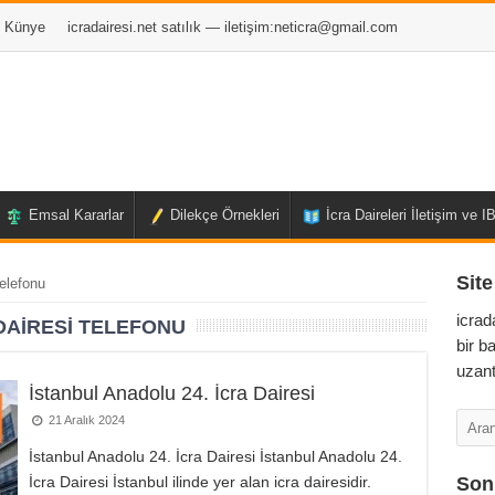
Künye
icradairesi.net satılık — iletişim:
neticra@gmail.com
Emsal Kararlar
Dilekçe Örnekleri
İcra Daireleri İletişim ve 
Site
telefonu
icrad
DAIRESI TELEFONU
bir b
uzant
İstanbul Anadolu 24. İcra Dairesi
21 Aralık 2024
İstanbul Anadolu 24. İcra Dairesi İstanbul Anadolu 24.
İcra Dairesi İstanbul ilinde yer alan icra dairesidir.
Son 