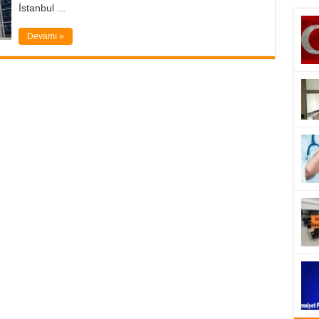
İstanbul ...
Devamı »