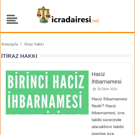
Anasayfa
/
İtiraz hakkı
İTIRAZ HAKKI
Haciz
İhbarnamesi
26 Ekim 2024
Haciz İhbarnamesi
Nedir? Haciz
ihbarnamesi, icra
takibi sürecinde
alacaklının talebi
üzerine icra