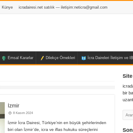
Künye
icradairesi.net satılık — iletişim:
neticra@gmail.com
Emsal Kararlar
Dilekçe Örnekleri
İcra Daireleri İletişim ve 
Site
icrad
bir b
uzant
İzmir
8 Kasım 2024
İzmir İcra Dairesi, Türkiye’nin en büyük şehirlerinden
biri olan İzmir’de, icra ve iflas hukuku süreçlerini
Son 