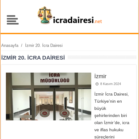
Anasayfa
/
İzmir 20. İcra Dairesi
İZMIR 20. İCRA DAIRESI
İzmir
8 Kasım 2024
İzmir İcra Dairesi,
Türkiye’nin en
büyük
şehirlerinden biri
olan İzmir’de, icra
ve iflas hukuku
süreçlerini