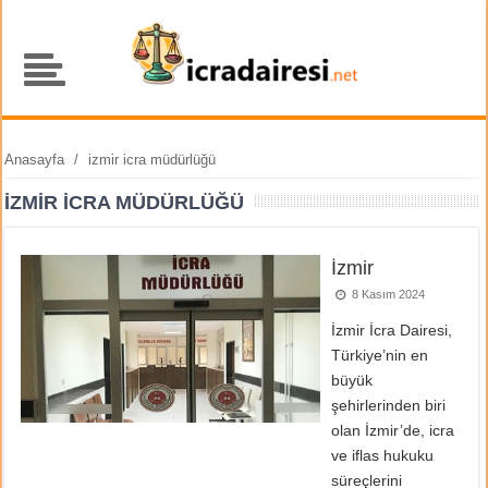
Anasayfa
/
izmir icra müdürlüğü
IZMIR ICRA MÜDÜRLÜĞÜ
İzmir
8 Kasım 2024
İzmir İcra Dairesi,
Türkiye’nin en
büyük
şehirlerinden biri
olan İzmir’de, icra
ve iflas hukuku
süreçlerini