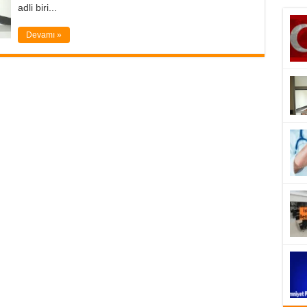
adli biri...
Devamı »