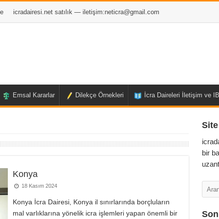
e
icradairesi.net satılık — iletişim:
neticra@gmail.com
Emsal Kararlar
Dilekçe Örnekleri
İcra Daireleri İletişim ve 
Site
icrad
bir b
uzant
Konya
18 Kasım 2024
Konya İcra Dairesi, Konya il sınırlarında borçluların
mal varlıklarına yönelik icra işlemleri yapan önemli bir
Son 