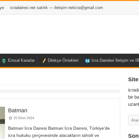
ye
icradairesi.net satılık — iletişim:
neticra@gmail.com
Emsal Kararlar
Dilekçe Örnekleri
İcra Daireleri İletişim ve 
Site
icrad
bir b
uzant
Batman
25 Ekim 2024
Batman İcra Dairesi Batman İcra Dairesi, Türkiye'de
icra hukuku çerçevesinde alacakların tahsili ve
Son 