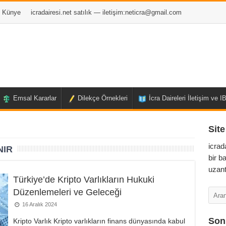
Künye
icradairesi.net satılık — iletişim:
neticra@gmail.com
Emsal Kararlar
Dilekçe Örnekleri
İcra Daireleri İletişim ve 
Site
icrad
NIR
bir b
uzant
Türkiye’de Kripto Varlıkların Hukuki
Düzenlemeleri ve Geleceği
16 Aralık 2024
Son 
Kripto Varlık Kripto varlıkların finans dünyasında kabul