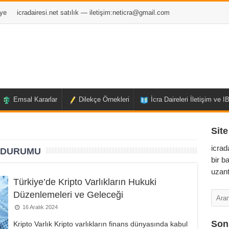
ye
icradairesi.net satılık — iletişim:
neticra@gmail.com
Emsal Kararlar
Dilekçe Örnekleri
İcra Daireleri İletişim ve 
Site
icrad
I DURUMU
bir b
uzant
Türkiye’de Kripto Varlıkların Hukuki
Düzenlemeleri ve Geleceği
16 Aralık 2024
Son 
Kripto Varlık Kripto varlıkların finans dünyasında kabul