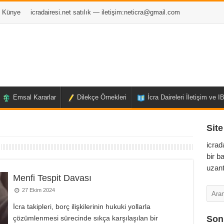
Künye
icradairesi.net satılık — iletişim:
neticra@gmail.com
Emsal Kararlar
Dilekçe Örnekleri
İcra Daireleri İletişim ve 
Site
icrad
bir b
uzant
Menfi Tespit Davası
27 Ekim 2024
İcra takipleri, borç ilişkilerinin hukuki yollarla
çözümlenmesi sürecinde sıkça karşılaşılan bir
Son 