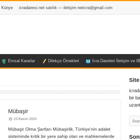
Künye
icradairesi.net satılık — iletişim:
neticra@gmail.com
Emsal Kararlar
Dilekçe Örnekleri
İcra Daireleri İletişim ve 
Site
icrad
bir b
uzant
Mübaşir
23 Kasım 2024
Mübaşir Olma Şartları Mübaşirlik, Türkiye’nin adalet
sisteminde kritik bir yere sahip olan ve mahkemelerde
Son 