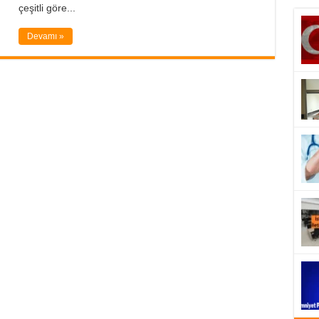
çeşitli göre...
Devamı »