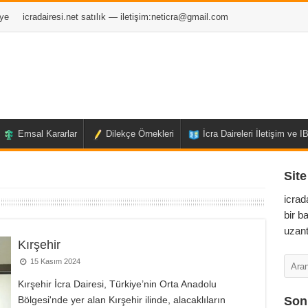
ye
icradairesi.net satılık — iletişim:
neticra@gmail.com
Emsal Kararlar
Dilekçe Örnekleri
İcra Daireleri İletişim ve 
Site
icrad
bir b
uzant
Kırşehir
15 Kasım 2024
Kırşehir İcra Dairesi, Türkiye’nin Orta Anadolu
Bölgesi'nde yer alan Kırşehir ilinde, alacaklıların
Son 