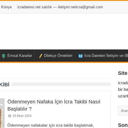
Künye
icradairesi.net satılık — iletişim:
neticra@gmail.com
Emsal Kararlar
Dilekçe Örnekleri
İcra Daireleri İletişim ve 
Site
icrad
IBI
bir b
uzant
Ödenmeyen Nafaka İçin İcra Takibi Nasıl
Başlatılır ?
23 Ekim 2024
Son 
Ödenmeyen nafakalar için icra takibi başlatmak,