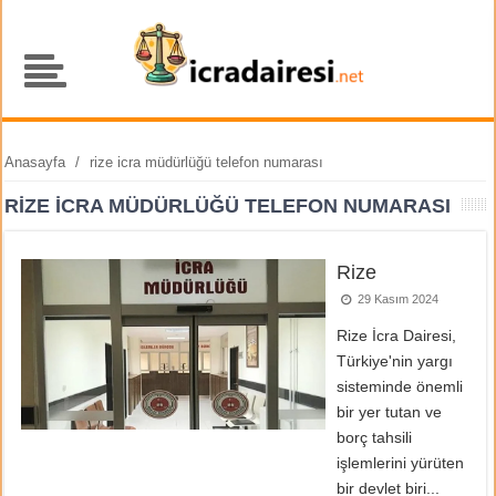
Anasayfa
/
rize icra müdürlüğü telefon numarası
RIZE ICRA MÜDÜRLÜĞÜ TELEFON NUMARASI
Rize
29 Kasım 2024
Rize İcra Dairesi,
Türkiye'nin yargı
sisteminde önemli
bir yer tutan ve
borç tahsili
işlemlerini yürüten
bir devlet biri...