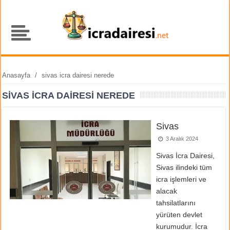
Anasayfa
/
sivas icra dairesi nerede
SIVAS ICRA DAIRESI NEREDE
Sivas
3 Aralık 2024
Sivas İcra Dairesi,
Sivas ilindeki tüm
icra işlemleri ve
alacak
tahsilatlarını
yürüten devlet
kurumudur. İcra