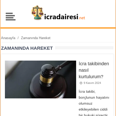
Anasayfa
/
Zamanında Hareket
ZAMANINDA HAREKET
İcra takibinden
nasıl
kurtulurum?
9 Kasım 2024
İcra takibi,
borçlunun hayatını
olumsuz
etkileyebilen ciddi
bir hukuki süreçtir.