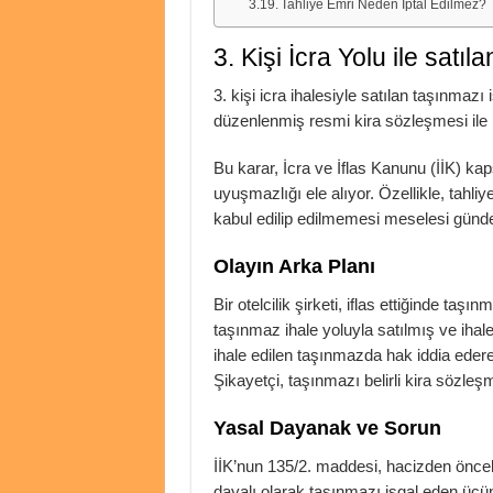
Tahliye Emri Neden İptal Edilmez?
3. Kişi İcra Yolu ile satı
3. kişi icra ihalesiyle satılan taşınma
düzenlenmiş resmi kira sözleşmesi ile is
Bu karar, İcra ve İflas Kanunu (İİK) ka
uyuşmazlığı ele alıyor. Özellikle, tahli
kabul edilip edilmemesi meselesi gündem
Olayın Arka Planı
Bir otelcilik şirketi, iflas ettiğinde taşın
taşınmaz ihale yoluyla satılmış ve ihale
ihale edilen taşınmazda hak iddia eder
Şikayetçi, taşınmazı belirli kira sözleşme
Yasal Dayanak ve Sorun
İİK’nun 135/2. maddesi, hacizden önceki
dayalı olarak taşınmazı işgal eden üçün