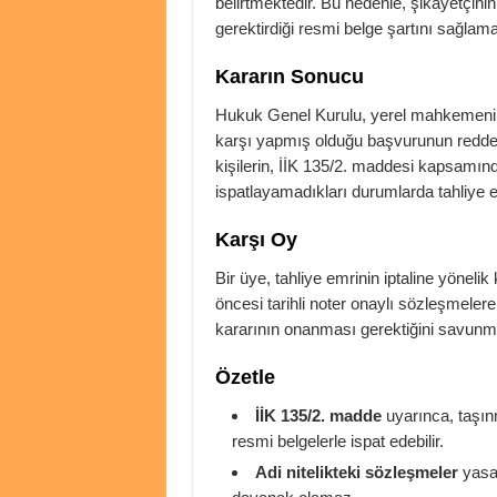
belirtmektedir. Bu nedenle, şikayetçini
gerektirdiği resmi belge şartını sağlam
Kararın Sonucu
Hukuk Genel Kurulu, yerel mahkemenin 
karşı yapmış olduğu başvurunun reddedi
kişilerin, İİK 135/2. maddesi kapsamınd
ispatlayamadıkları durumlarda tahliye em
Karşı Oy
Bir üye, tahliye emrinin iptaline yöneli
öncesi tarihli noter onaylı sözleşmelere
kararının onanması gerektiğini savunm
Özetle
İİK 135/2. madde
uyarınca, taşınm
resmi belgelerle ispat edebilir.
Adi nitelikteki sözleşmeler
yasal