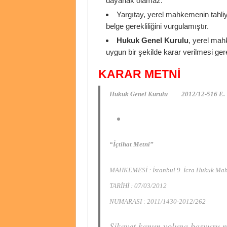
dayanak olamaz.
Yargıtay, yerel mahkemenin tahliy
belge gerekliliğini vurgulamıştır.
Hukuk Genel Kurulu
, yerel mah
uygun bir şekilde karar verilmesi gerek
KARAR METNİ
Hukuk Genel Kurulu 2012/12-516 E. ,
“İçtihat Metni”
MAHKEMESİ : İstanbul 9. İcra Hukuk Ma
TARİHİ : 07/03/2012
NUMARASI : 2011/1430-2012/262
Şikayet kanun yoluna başvuru n