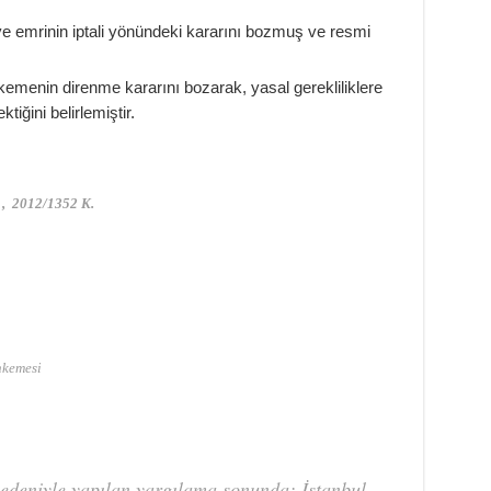
e emrinin iptali yönündeki kararını bozmuş ve resmi
kemenin direnme kararını bozarak, yasal gerekliliklere
tiğini belirlemiştir.
 2012/1352 K.
hkemesi
edeniyle yapılan yargılama sonunda; İstanbul