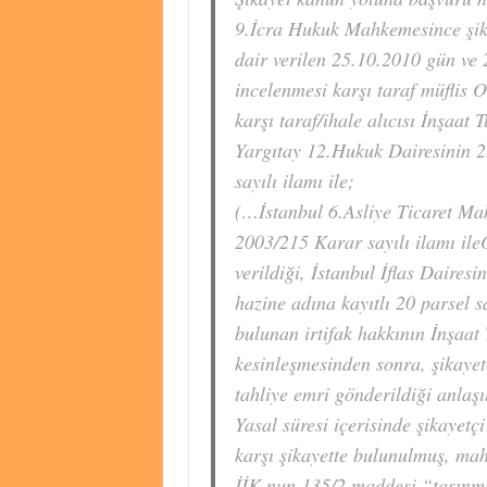
9.İcra Hukuk Mahkemesince şika
dair verilen 25.10.2010 gün ve 
incelenmesi karşı taraf müflis Ot
karşı taraf/ihale alıcısı İnşaat 
Yargıtay 12.Hukuk Dairesinin 
sayılı ilamı ile;
(…İstanbul 6.Asliye Ticaret Ma
2003/215 Karar sayılı ilamı ileO
verildiği, İstanbul İflas Daires
hazine adına kayıtlı 20 parsel s
bulunan irtifak hakkının İnşaat 
kesinleşmesinden sonra, şikaye
tahliye emri gönderildiği anlaşıl
Yasal süresi içerisinde şikayet
karşı şikayette bulunulmuş, mah
İİK.nun 135/2.maddesi “taşınma