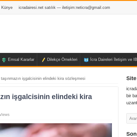
Künye
icradairesi.net satılık — iletişim:
neticra@gmail.com
Emsal Kararlar
Dilekçe Örnekleri
İcra Daireleri İletişim ve 
Site
n taşınmazın işgalcisinin elindeki kira sözleşmesi
icrad
zın işgalcisinin elindeki kira
bir b
uzant
Views
Son 