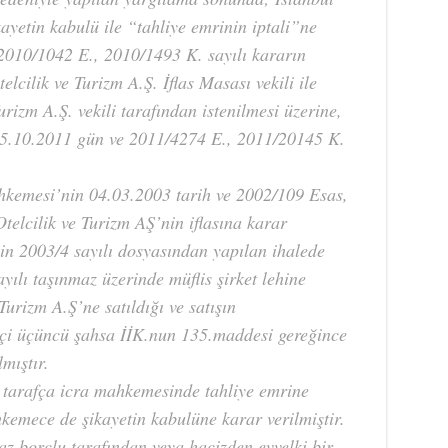
yetin kabulü ile “tahliye emrinin iptali”ne
2010/1042 E., 2010/1493 K. sayılı kararın
elcilik ve Turizm A.Ş. İflas Masası vekili ile
Turizm A.Ş. vekili tarafından istenilmesi üzerine,
25.10.2011 gün ve 2011/4274 E., 2011/20145 K.
hkemesi’nin 04.03.2003 tarih ve 2002/109 Esas,
telcilik ve Turizm AŞ’nin iflasına karar
inin 2003/4 sayılı dosyasından yapılan ihalede
ayılı taşınmaz üzerinde müflis şirket lehine
Turizm A.Ş’ne satıldığı ve satışın
tçi üçüncü şahsa İİK.nun 135.maddesi gereğince
mıştır.
çi tarafça icra mahkemesinde tahliye emrine
kemece de şikayetin kabulüne karar verilmiştir.
z borçlu tarafından veya hacizden evvelki bir