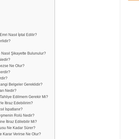
mri Nasıl İptal Edilir?
rlidir?
 Nasıl Şikayette Bulunulur?
 Nedir?
mezse Ne Olur?
lerdir?
rdir?
angi Belgeler Gereklidir?
arı Nedir?
am Tahliye Edilmem Gerekir Mi?
le İtiraz Edebilirim?
sıl İspatlanır?
leşmenin Rolü Nedir?
e İtiraz Edilebilir Mi?
vurusu Ne Kadar Sürer?
ne Karar Verirse Ne Olur?