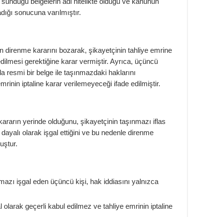
n sunduğu belgelerin adi nitelikte olduğu ve kanunun
adığı sonucuna varılmıştır.
direnme kararını bozarak, şikayetçinin tahliye emrine
lmesi gerektiğine karar vermiştir. Ayrıca, üçüncü
a resmi bir belge ile taşınmazdaki haklarını
rinin iptaline karar verilemeyeceği ifade edilmiştir.
k kararın yerinde olduğunu, şikayetçinin taşınmazı iflas
 dayalı olarak işgal ettiğini ve bu nedenle direnme
uştur.
azı işgal eden üçüncü kişi, hak iddiasını yalnızca
 olarak geçerli kabul edilmez ve tahliye emrinin iptaline