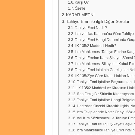
Karşı Oy
Özetle
KARAR METNİ
Tahliye Emri ile ilgili Diğer Sorular
Tahliye Emri Nedir?
İcra ve İflas Kanunu’na Göre Tahliye E
Tahliye Emri Hangi Durumlarda Geçe
İİK 135/2 Maddesi Nedir?
İcra Mahkemesi Tahliye Emrine Karşı
Tahliye Emrine Karşı Şikayet Süresi
İcra Mahkemesi Şikayetini Kabul Et
Tahliye Emri İptalinin Gerekçeleri Ne
İİK 135/2’ye Göre Kiracı Hakları Nele
Tahliye Emri İptaline Başvururken H
İİK 135/2 Maddesi ve Kiracının Hakl
İflas Etmiş Bir Şirketin Kiracısıys
Tahliye Emri İptaline Hangi Belgeler
Hacizden Önceki Kiracılık İlişkisi Na
İcra Takiplerinde Noter Onaylı Söz
Adi Kira Sözleşmesi ile Tahliye Emrin
Tahliye Emri ile İlgili Şikayet Baş
İcra Mahkemesi Tahliye Emri İptali