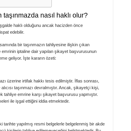
lan taşınmazda nasıl haklı olur?
zı işgalde haklı olduğunu ancak hacizden önce
pat edebilir.
psamında bir taşınmazın tahliyesine ilişkin çıkan
ye emrinin iptaline dair yapılan şikayet başvurusunun
e geliyor. İşte kararın özeti:
mazı üzerine irtifak hakkı tesis edilmiştir. İflas sonrası,
 alıcısı taşınmazı devralmıştır. Ancak, şikayetçi kişi,
ek tahliye emrine karşı şikayet başvurusu yapmıştır.
leri ile işgal ettiğini iddia etmektedir.
 tarihte yapılmış resmi belgelerle belgelenmiş bir akde
cü kişilerin tahliye edilemeyeceğini belirtmektedir. Bu