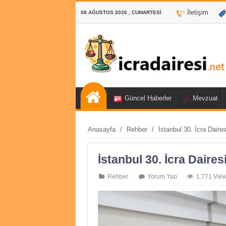
İletişim
08 AĞUSTOS 2026 , CUMARTESI
Güncel Haberler
Mevzuat
Anasayfa
/
Rehber
/
İstanbul 30. İcra Daires
İstanbul 30. İcra Dairesi
Rehber
Yorum Yap
1.771 Vie