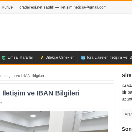
Künye
icradairesi.net satılık — iletişim:
neticra@gmail.com
Emsal Kararlar
Dilekçe Örnekleri
İcra Daireleri İletişim ve 
Site
i İletişim ve IBAN Bilgileri
icrad
 İletişim ve IBAN Bilgileri
bir b
uzant
ws
Son 