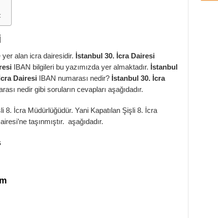
:
i
 yer alan icra dairesidir.
İstanbul 30. İcra Dairesi
resi
IBAN bilgileri bu yazımızda yer almaktadır.
İstanbul
İcra Dairesi
IBAN numarası nedir?
İstanbul 30. İcra
ası nedir gibi soruların cevapları aşağıdadır.
şli 8. İcra Müdürlüğüdür. Yani Kapatılan Şişli 8. İcra
Dairesi’ne taşınmıştır. aşağıdadır.
s
şim