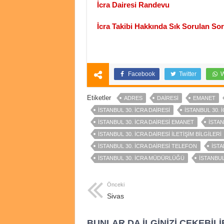
İcra Dairesi Randevu
İcra Takibi Hakkında Sık Sorulan Sor
Facebook
Twitter
W
Etiketler
ADRES
DAIRESI
EMANET
İSTANBUL 30. İCRA DAIRESI
İSTANBUL 30. 
İSTANBUL 30. İCRA DAIRESI EMANET
İSTAN
İSTANBUL 30. İCRA DAIRESI İLETIŞIM BILGILERI
İSTANBUL 30. İCRA DAIRESI TELEFON
İSTA
İSTANBUL 30. İCRA MÜDÜRLÜĞÜ
ISTANBUL
Önceki
Sivas
BUNLAR DA İLGINIZI ÇEKEBILI