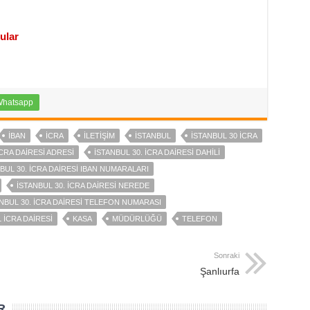
ular
hatsapp
IBAN
ICRA
ILETIŞIM
ISTANBUL
İSTANBUL 30 ICRA
İCRA DAIRESI ADRESI
İSTANBUL 30. İCRA DAIRESI DAHILI
BUL 30. İCRA DAIRESI IBAN NUMARALARI
İSTANBUL 30. İCRA DAIRESI NEREDE
NBUL 30. İCRA DAIRESI TELEFON NUMARASI
 ICRA DAIRESI
KASA
MÜDÜRLÜĞÜ
TELEFON
Sonraki
Şanlıurfa
R