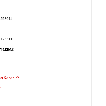
N
2558641
0569988
Yazılar:
an Kapanır?
?