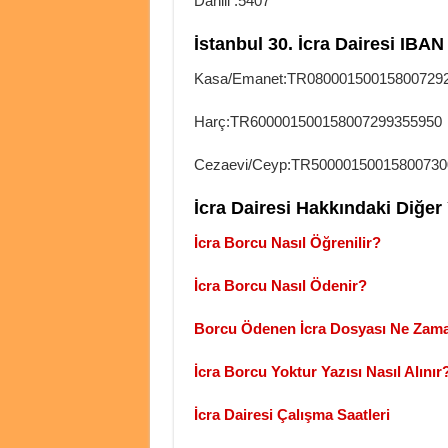
Dahili :5407
İstanbul 30. İcra Dairesi IBA
Kasa/Emanet:TR08000150015800729
Harç:TR600001500158007299355950
Cezaevi/Ceyp:TR50000150015800730
İcra Dairesi Hakkındaki Diğer 
İcra Borcu Nasıl Öğrenilir?
İcra Borcu Nasıl Ödenir?
Borcu Ödenen İcra Dosyası Ne Zam
İcra Borcu Yoktur Yazısı Nasıl Alınır
İcra Dairesi Çalışma Saatleri