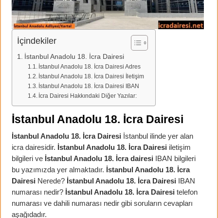
İçindekiler
İstanbul Anadolu 18. İcra Dairesi
İstanbul Anadolu 18. İcra Dairesi Adres
İstanbul Anadolu 18. İcra Dairesi İletişim
İstanbul Anadolu 18. İcra Dairesi IBAN
İcra Dairesi Hakkındaki Diğer Yazılar:
İstanbul Anadolu 18. İcra Dairesi
İstanbul Anadolu 18. İcra Dairesi
İstanbul ilinde yer alan
icra dairesidir.
İstanbul Anadolu 18. İcra Dairesi
iletişim
bilgileri ve
İstanbul Anadolu 18. İcra dairesi
IBAN bilgileri
bu yazımızda yer almaktadır.
İstanbul Anadolu 18. İcra
Dairesi
Nerede?
İstanbul Anadolu 18. İcra Dairesi
IBAN
numarası nedir?
İstanbul Anadolu 18. İcra Dairesi
telefon
numarası ve dahili numarası nedir gibi soruların cevapları
aşağıdadır.