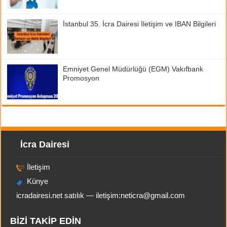
İstanbul 35. İcra Dairesi İletişim ve IBAN Bilgileri
Emniyet Genel Müdürlüğü (EGM) Vakıfbank
Promosyon
İcra Dairesi
İletişim
Künye
icradairesi.net satılık — iletişim:
neticra@gmail.com
BİZİ TAKİP EDİN