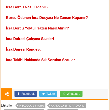
İcra Borcu Nasıl Ödenir?
Borcu Ödenen İcra Dosyası Ne Zaman Kapanır?
İcra Borcu Yoktur Yazısı Nasıl Alınır?
İcra Dairesi Çalışma Saatleri
İcra Dairesi Randevu
İcra Takibi Hakkında Sık Sorulan Sorular
Facebook
Twitter
Whatsapp
Etiketler
ANADOLU 18. ICRA
ANADOLU 18. ICRA DAHILI