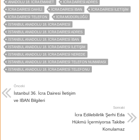
ANADOLU 18. ICRA EMANET
ICRA DAIRESI ADRES
ICRA DAIRESI DAHILI
ICRA DAIRESI IBAN
ICRA DAIRESI ILETIŞIM
ICRA DAIRESI TELEFON
İCRA MÜDÜRLÜĞÜ
İSTANBUL ANADOLU 18. İCRA DAIRESI
İSTANBUL ANADOLU 18. İCRA DAIRESI ADRES
İSTANBUL ANADOLU 18. İCRA DAIRESI IBAN
İSTANBUL ANADOLU 18. İCRA DAIRESI ILETIŞIM
İSTANBUL ANADOLU 18. İCRA DAIRESI NEREDE
İSTANBUL ANADOLU 18. İCRA DAIRESI TELEFON NUMARASI
İSTANBUL ANADOLU 18. İCRA DAIRESI TELEFONU
Önceki
İstanbul 36. İcra Dairesi İletişim
ve IBAN Bilgileri
Sonraki
İcra Edilebilirlik Şerhi Eda
Hükmü İçermiyorsa Takibe
Konulamaz