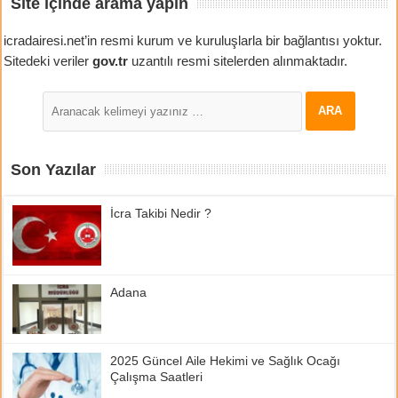
Site içinde arama yapın
icradairesi.net’in resmi kurum ve kuruluşlarla bir bağlantısı yoktur.
Sitedeki veriler
gov.tr
uzantılı resmi sitelerden alınmaktadır.
Son Yazılar
İcra Takibi Nedir ?
Adana
2025 Güncel Aile Hekimi ve Sağlık Ocağı
Çalışma Saatleri