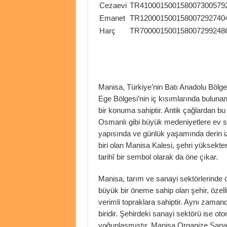
Cezaevi
TR410001500158007300579
Emanet
TR120001500158007292740
Harç
TR700001500158007299248
Manisa, Türkiye’nin Batı Anadolu Bölgesi’
Ege Bölgesi’nin iç kısımlarında buluna
bir konuma sahiptir. Antik çağlardan b
Osmanlı gibi büyük medeniyetlere ev sahi
yapısında ve günlük yaşamında derin iz
biri olan Manisa Kalesi, şehri yüksekte
tarihî bir sembol olarak da öne çıkar.
Manisa, tarım ve sanayi sektörlerinde ö
büyük bir öneme sahip olan şehir, özellik
verimli topraklara sahiptir. Aynı zamand
biridir. Şehirdeki sanayi sektörü ise otom
yoğunlaşmıştır. Manisa Organize Sanayi