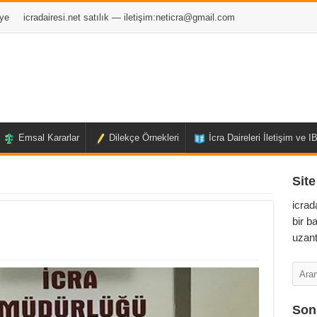
ye
icradairesi.net satılık — iletişim:
neticra@gmail.com
Emsal Kararlar
Dilekçe Örnekleri
İcra Daireleri İletişim ve 
Site
icrad
bir b
uzant
Son 