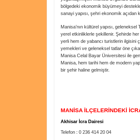
bölgedeki ekonomik büyümeyi destekley
sanayi yapısı, şehri ekonomik açıdan ka
Manisa’nın kültürel yapısı, geleneksel T
yerel etkinliklerle şekillenir. Şehirde 
yerli hem de yabancı turistlerin ilgisin
yemekleri ve geleneksel tatlar öne çık
Manisa Celal Bayar Üniversitesi ile gen
Manisa, hem tarihi hem de modern yapısı
bir şehir haline gelmiştir.
MANİSA İLÇELERİNDEKİ İCR
Akhisar İcra Dairesi
Telefon : 0 236 414 20 04