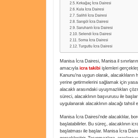
Kırkağaç İcra Dairesi
Kula İcra Dairesi
Salihli İcra Dairesi
Sarıgöl İcra Dairesi
Saruhanlı İcra Dairesi
Selendi İcra Dairesi
Soma İcra Dairesi
Turgutlu İcra Dairesi
Manisa İcra Dairesi, Manisa il sınırları
amacıyla
icra takibi
işlemleri gerçekleşt
Kanunu’na uygun olarak, alacaklıların h
yerine getirmelerini sağlamak için yasal
alacaklı arasındaki uyuşmazlıkları çözmek 
süreci, alacaklının başvurusu ile başlar
uygulanarak alacaklının alacağı tahsil ed
Manisa İcra Dairesi’nde alacaklılar, bor
başlatabilirler. Bu süreç, alacaklının i
başlatması ile başlar. Manisa İcra Daire
gerçekleştirir. Taşınmazlara, araçlara v