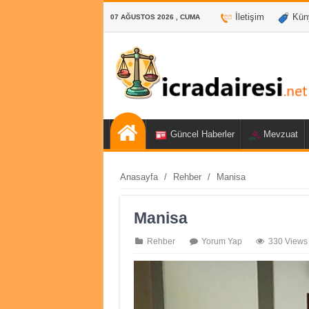
İletişim
Kün
07 AĞUSTOS 2026 , CUMA
Güncel Haberler
Mevzuat
Anasayfa
/
Rehber
/
Manisa
Manisa
Rehber
Yorum Yap
330 Views