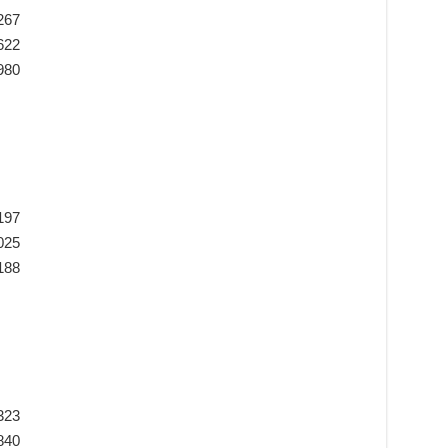
267
622
980
197
025
188
323
840