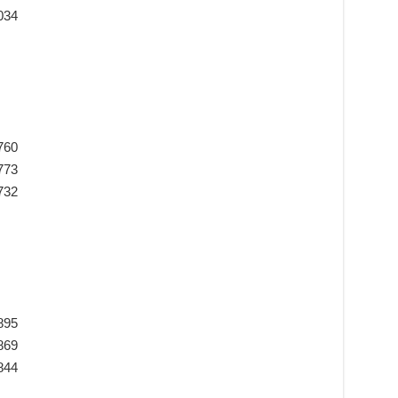
034
760
773
732
895
869
844