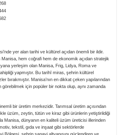
268
444
682
nde yer alan tarihi ve kültürel açıdan önemli bir ildir.
n Manisa, hem coğrafi hem de ekonomik açıdan stratejik
u yana yerleşim olan Manisa, Frig, Lidya, Roma ve
pliği yapmıştır. Bu tarihî miras, şehrin kültürel
ler bırakmıştır. Manisa’nın en dikkat çeken yapılarından
n görebilmek için popüler bir nokta olup, aynı zamanda
nemli bir üretim merkezidir. Tarımsal üretim açısından
le üzüm, zeytin, tütün ve kiraz gibi ürünlerin yetiştirildiği
a Manisa, dünyanın en kaliteli üzüm üreticisi illerinden
otiv, tekstil, gıda ve inşaat gibi sektörlerde
 Bölgesi, şehrin sanayi altyapısını güçlendiren ve