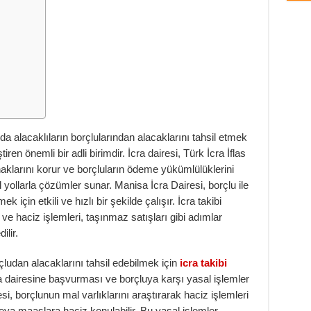
nda alacaklıların borçlularından alacaklarını tahsil etmek
iren önemli bir adli birimdir. İcra dairesi, Türk İcra İflas
aklarını korur ve borçluların ödeme yükümlülüklerini
 yollarla çözümler sunar. Manisa İcra Dairesi, borçlu ile
için etkili ve hızlı bir şekilde çalışır. İcra takibi
 ve haciz işlemleri, taşınmaz satışları gibi adımlar
ilir.
çludan alacaklarını tahsil edebilmek için
icra takibi
cra dairesine başvurması ve borçluya karşı yasal işlemler
si, borçlunun mal varlıklarını araştırarak haciz işlemleri
eya maaşlara haciz konulabilir. Bu yasal işlemler,