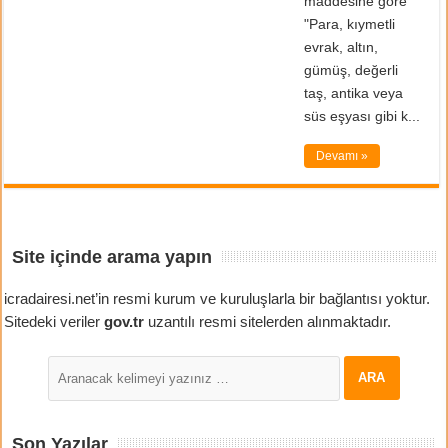
maddesine göre
"Para, kıymetli
evrak, altın,
gümüş, değerli
taş, antika veya
süs eşyası gibi k...
Devamı »
Site içinde arama yapın
icradairesi.net’in resmi kurum ve kuruluşlarla bir bağlantısı yoktur.
Sitedeki veriler
gov.tr
uzantılı resmi sitelerden alınmaktadır.
Son Yazılar